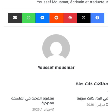
Youssef Mousmar, écrivain et traducteur
فيسبوك
‫X
بينتيريست
‏Reddit
ماسنجر
واتساب
مشاركة عبر البريد
Youssef mousmar
مقالات ذات صلة
في البدء كانت سورية
مفهوم المحبة في الفلسفة
المدرحية
فبراير 1, 2026
فبراير 1, 2026