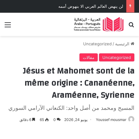
لن ينهض العالم العربي الا بنهوض أممه
بحث عن
الق
الرئيسية
/
Uncategorized
Uncategorized
مقالات
Jésus et Mahomet sont de la
même origine : Cananéenne,
Araméenne, Syrienne
المسيح ومحمد من أصل واحد: الكنعاني الآرامي السوري
Youssef mousmar
يونيو 24, 2026
0
65
6 دقائق