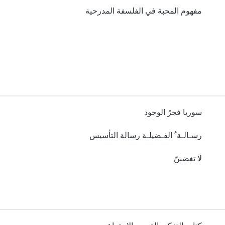
مفهوم المحبة في الفلسفة المدرحية
سوريا فجرُ الوجود
رسـالـة ُ الفـضيلـة رسالة التأسيس
لا تغضبنّ