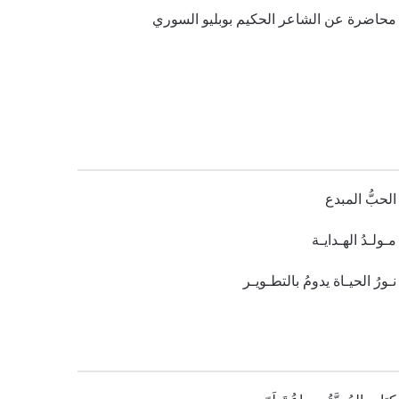
محاضرة عن الشاعر الحكيم بوبليو السوري
الحبُّ المبدع
مـولـدُ الهـدايـة
نـورُ الحيـاة يدومُ بالتطـويـر