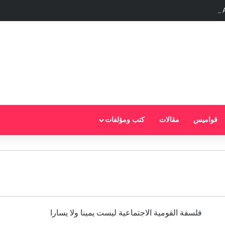
Jésus et Mahomet sont de la même origine : Cananéenne,
قواميس
مقالات
كتب ومؤلفات
فلسفة القومية الاجتماعية ليست يمينا ولا يسارا