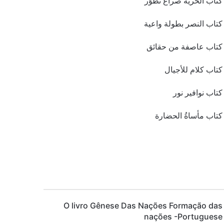
كتاب الحُريَّةُ صراعُ تَطَوّر
كتاب النصر بطولة واعية
كتاب عاصفة من حقائق
كتاب كلام للأجيال
كتاب نوافير نور
كتاب مأساةُ الحضارة
O livro Gênese Das Nações Formação das
nações -Portuguese