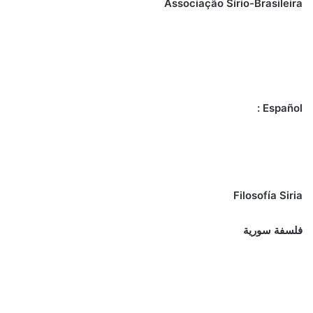
Associação Sírio-Brasileira
Español :
Filosofía Siria
فلسفة سورية