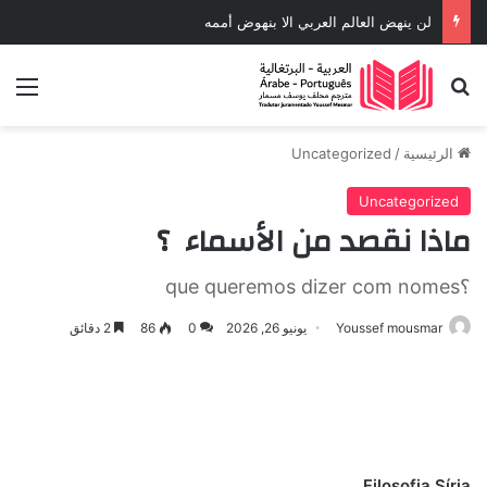
لن ينهض العالم العربي الا بنهوض أممه
بحث عن
الق
الرئيسية
/
Uncategorized
Uncategorized
ماذا نقصد من الأسماء ؟
؟que queremos dizer com nomes
Youssef mousmar
يونيو 26, 2026
0
86
2 دقائق
Filosofia Síria