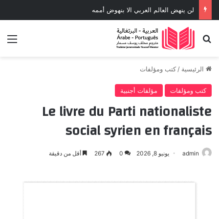
لن ينهض العالم العربي الا بنهوض أممه
بحث عن
الق
الرئيسية
/
كتب ومؤلفات
كتب ومؤلفات
مؤلفات أجنبية
Le livre du Parti nationaliste
social syrien en français
admin
يونيو 8, 2026
0
267
أقل من دقيقة