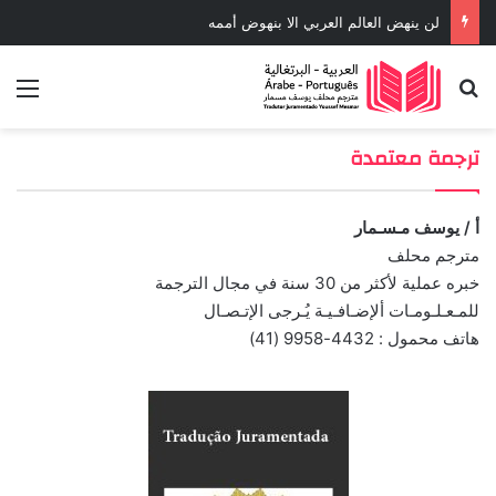
لن ينهض العالم العربي الا بنهوض أممه
بحث عن
الق
ترجمة معتمدة
أ / يوسف مـسـمار
مترجم محلف
خبره عملية لأكثر من 30 سنة في مجال الترجمة
للمـعـلـومـات ألإضـافـيـة يُـرجى الإتـصـال
هاتف محمول : 4432-9958 (41)