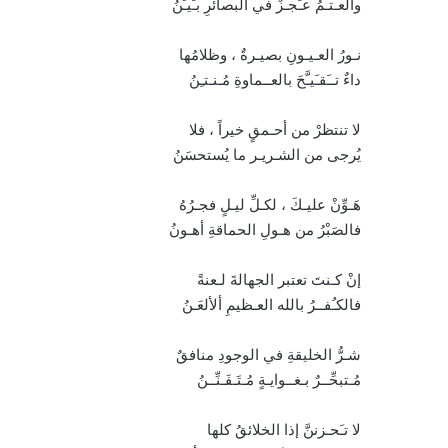
والعـتـمُ عـَجـزٌ في البصائرِ بـَيـِّنُ
نـورُ العـيـونِ بصيـرةٌ ، وظلامُها
داءٌ تــَقـَيـَّحَ بالعــماوةِ مُـنـتـِنُ
لا تنتظرْ من أحـمقٍ خيراً ، فلا
يُرجى من الشـريـر ما يُستحسَنُ
هَـوِّنْ عليـكَ ، لكـلِّ ليـلٍ فجـرُهُ
فالصَبْرُ من هـولِ الحماقةِ أهـونُ
إنْ كـنتَ تعتبر الجهالةَ لـعنةً
فالكـُفــرُ بالله العـظيمِ ألألعَـنُ
شـرُّ الخليقةِ في الوجودِ منافقٌ
مُـتبحِّــرٌ بـغــوايـةٍ مُـتَـفَـنِّــنُ
لا تـَحـزننَّ إذا الخلائقُ كلها