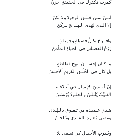
كفرت فكفركَ في الحقيقةِ أحزنُ
آمـنْ بمـنْ خَـلَـقَ الوجودَ ولا تكنْ
إلا الـذي لهُدى الـهـدايةِ يَـركُنُ
وافــرَحْ بكـلِّ فضيلةٍ وجميلـةٍ
زَرْعُ الفضـائلِ في الحياةِ المأمنُ
ما كـان إحســانٌ بنهجِ فظاظةٍ
بل كان في الخُلُـق الكريمِ ألأحسنُ
إنْ أحـسَنَ الإنسانُ في أخلاقـهِ
الغَـيْبُ يُعْـلَـنُ والخلـودُ يُؤنسَـنُ
هـذي عـقيـدة من تـفـوق بالـهُـدى
ومضى يُـغـرد بالفــدى ويُـلحـنُ
ويُـدرب الأجيـال كي تسعى بلا