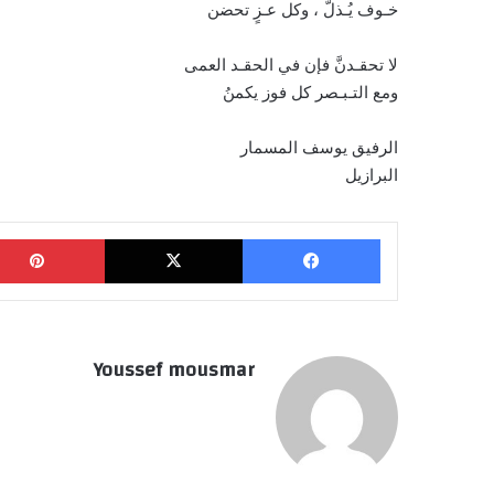
خـوف يُـذلّ ، وكل عـزٍ تحضن
لا تحقـدنَّ فإن في الحقـد العمى
ومع التـبـصر كل فوز يكمنُ
الرفيق يوسف المسمار
البرازيل
فيسبوك
‫X
Youssef mousmar