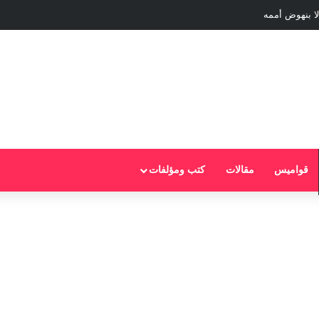
لا بنهوض أممه
قواميس
مقالات
كتب ومؤلفات