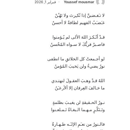
Youssef mousmar
فبراير 1, 2026
لا تـَغـضبنَّ إذا نُكـِرتَ ولا تَهُـُنْ
غـَضـَبُ الفهيم لطافةٌ لا أحسنُ
قـدْ أنْـكـرَ اللهَ الألى لم يُـؤمنوا
فاصـبرْ فربُّكَ لا سـواه المُحْسنُ
لو أجـمعتْ كل الخلائقِ ما انطفى
نورٌ يضيءُ ولن يَخيبَ المُؤمنُ
اللهُ قـدْ وهـبَ العقـولَ لنهتـدي
ما خـالفَ العِرفان إلا ألأرعـَنُ
نـورُ الحـقيقةِ لن يغيـبَ بظلمةٍ
وتَـنَكّـرٍ مـهـما الـبغـاةُ تَـمـلعـنوا
فالـنورُ من نعـَمِ الإلـَـه طـهـارةٌ