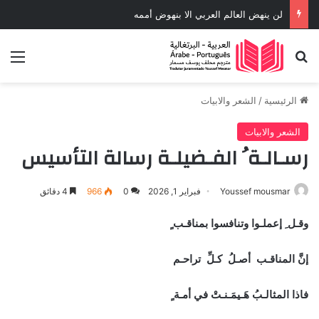
لن ينهض العالم العربي الا بنهوض أممه
بحث عن
الق
الرئيسية
/
الشعر والابيات
الشعر والابيات
رسـالـة ُ الفـضيلـة رسالة التأسيس
Youssef mousmar
فبراير 1, 2026
0
966
4 دقائق
وقـل ِ إعملـوا وتنافسوا بمناقـب ٍ
إنَّ المناقـب أصـلُ كـلِّ تراحـم
فاذا المثالـبُ هَـيمَـنـتْ في أمـة ٍ