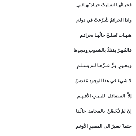
فحيـاتُهـا انقـلبتْ حيـاة َبهـائـم ِ
واذا الجرائمُ شُـرّعتْ في دولة ٍ
هيهـات تُصلـحُ حالُهـا بجرائـم
فالعُـهـرُ يفتكُ بالشعوب ِومجدِها
وبـغـيـرِ بـرٍّ عــزّهـا لـم يسـلـمِ
لا شيءَ في هذا الوجودِ مُقدسٌ
إلاَّ الفـضائـل للبـيـبِ الأفـهـم
إ
نْ لمْ نـُحَصِّنْ بالمحامد ِ حالَـنا
حتما ً نسيرُ الى المصيرِ الأوخم ِ