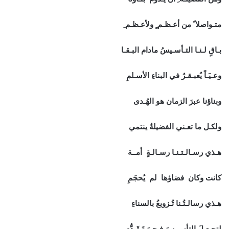
متـواصلا ً من أعـظـم ٍ ولأعـظـم ِ
بـاقٍ لـنـا التـأسـيسُ مادام البـقـا
وعـيَـاً يُعبـقـرُ في البناءِ الأسـلمِ
وبناؤنا عبرَ الزمان هو الهُـدى
ولكـل ما تعـني الفضيلةُ ينتمي
هـذي رسـالـتـنـا رسـالـةٍ أمــة
كانت وكان فضاؤها لم يُحجَمِ
هـذي رسالـتُـنا تُـزوبعُ بالسناءِ
لتجـعـلَ التأسـيسَ فـجـرَ تَـقَـدُّمِ