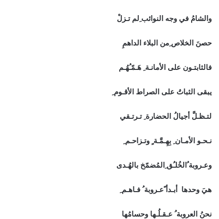
والشامُ في وجه النوائب ِلم تـزلْ
حصنَ الخلاص ِمن البلاء الداهمِ
فالثابتـون على الأمانـة ِ هَـمّـُهُـم
يبقى الثباتُ على الصراط الأقـوم ِ
لتـظـلَّ أجيالُ الحضارة ِ تـرتـقي
نـحـو الأمـان ِ بِهِـمَّـة ٍ وتـزاحـم ِ
وعـروبة ُالخُلـُق ِالمُضمّخ بالهُـدى
هيَ وحدها أبـدأ ًعـروبة ُ فـاهـم ِ
نحنُ العروبة ُ عـقـلُـها وحسامُها