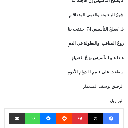
لا يَصلحُ التأسيسُ إنْ هاجت بنا
شيمُ الرعـونةِ والعمى المتفاقـمِ
بل يَصلحُ التأسيس إنْ خفقت بنا
روحُ المناقب ِ والبطولةُ في الدمِ
هـذا هـو التأسيس نهـجُ فضيلةٍ
سطعت على قـمم الـدوامِ الأدومِ
الرفيق يوسف المسمار
البرازيل
فيسبوك
‫X
بينتيريست
ماسنجر
واتساب
مشاركة عبر البريد