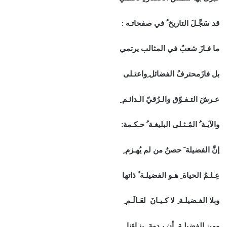
قد سَجَّـلَ التاريخ ُ في صفحاتـه :
ما فـازَ شعبٌ في المثالب يرتمي
بل فازَمحترفُ الفضائل ِواعتـلى
عـرشَ التـفـوّق والـرُقيّ الـدائـم ِ
والآيـة ُ المُـثـلى البليغـة ُ حـكـمة:
إنَّ الفضيلة َ حصنُ من لم يُهـزم ِ
عِـلـمُ الحياة ِ هـو الفضيلـة ُ ذاتها
وبلا الفـضيلـة ِ لا كـيـانَ لعَـالَـم ِ
ومن الفضيلـة ِ أن يـدومَ بنـاؤنا