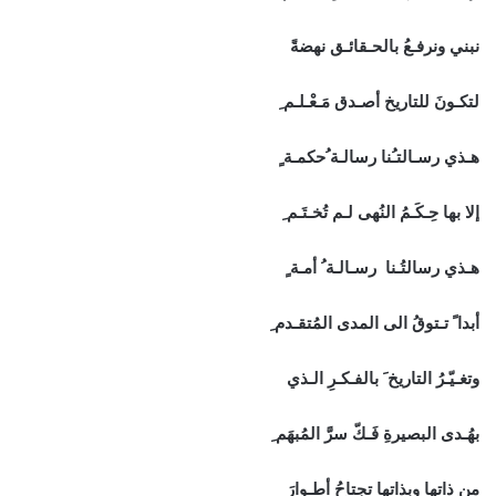
نبني ونرفـعُ بالحـقائـق نهضةً
لتكـونَ للتاريخ أصـدق مَـعْـلـم ِ
هـذي رسـالتـُنا رسالـة ُحكمـة ٍ
إلا بها حِـكَـمُ النُهى لـم تُخـتَـم ِ
هـذي رسالتُـنا رسـالـة ُ أمـة ٍ
أبدا ً تـتوقُ الى المدى المُتقـدم ِ
وتغـيّـرُ التاريخ َ بالفـكـرِ الـذي
بهُـدى البصيرةِ فَـكّ سرَّ المُبهَم ِ
من ذاتها وبذاتها تجتاحُ أطـوارَ