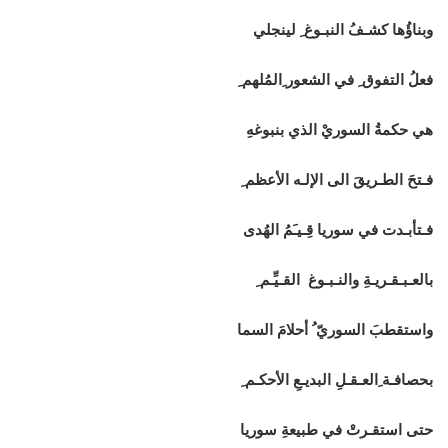
وبناؤُها كشـفُ النبـوغ ِ لينجلي
فعلُ التفوق ِ في الشعور ِالمُلهم ِ
هي حكمةُ السوريْ الذي بنبوغهِ
فـتحَ الطـريقَ الى الإلـه الأعظم ِ
فـتأبـدت في سوريا قِـيـَمُ الهُدى
بالعـبـقـريـةِ والنـبـوغ القـيِّـم ِ
واستقطبَ السوريّ ُ أحلامَ السما
بحصافـة ِالعـقـلِ البديـعِ الأحكـم ِ
حتى استقـرتْ في طبيعةِ سوريا