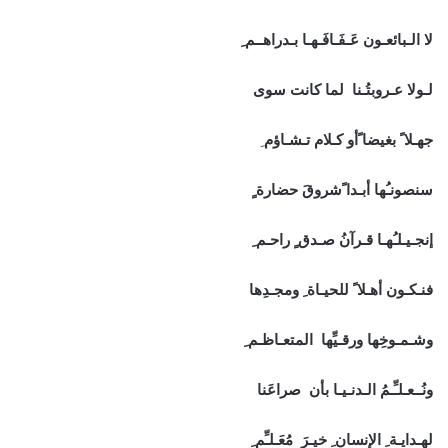
لا الـبائعـون عَـفَـافَـهـا بـدراهــم ِ
لـولا عـروبتُـنا لما كانت سوى
جهـلا ً بغيضا ًأو كـلام تـشـاؤم
ِ
سنصونـُها أبـدا ًشروقَ حضارة ٍ
إنجـيـلـُهـا قـرآنُ صـدق ٍ راحـم ِ
فنـكـون أهـلا ً للحيـاة ِ ومجـدِها
وشـمـوخِها ورقـيِّها المتعـاظـم ِ
ونُــعـلـِّـمُ الـدنـيـا بأن صراعَنا
لهـدايـة ِ الإنسان ِ خيـرَ مُعَـلـِّم ِ