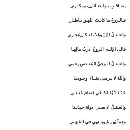
بمنـاقـبٍ ، وفـضـائـل ٍ، ومكـارم ِ
فـالـروحُ ما كانـتْ للهـو ٍ بـاطـل ٍ
والعـقـلُ لمْ يُـوهَبْ لفـكـر ٍمُجـرم ِ
فالى الإلــه ِ الـروحُ دربُ مآلِهـا
والعـقـلُ للـوحيِّ المُقـدسِ ينتمي
واللهُ لا يـرضى بقــاءَ وجـودنـا
عَـبَـثـا ً يُفَـتّتُ في فضاء ٍ مُعـتِـم ِ
والعـقـلُ لا يعـني دوامَ حيـاتـنا
وهماً يَهـيـمُ وينـتهي في المُبهَـم ِ