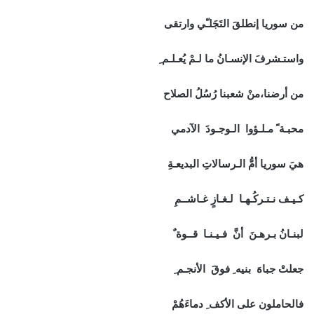
من سوريا إنطلقَ التَجَلـّي وارتقى
واستـشرفَ الإنسـانُ ما لـمْ يُعـلـم ِ
من أرضنا،منْ شعبنا رُسُلُ الصلاح
محبـة ً مـلـؤوا الـوجـودَ الآدمي
هيَ سوريا أمُّ الـرسالاتِ البديعـةِ
كـيـف نـتـركُـهـا لـغـازٍ غـاشــمِ
لبنـانُ بـرهـنَ أنَّ فـيـنـا قــوة ٌ
جعلتْ جباهَ بنيه ِ فوقَ الأنجـم ِ
فالحاملون على الأكف ِ دماءَهُمْ