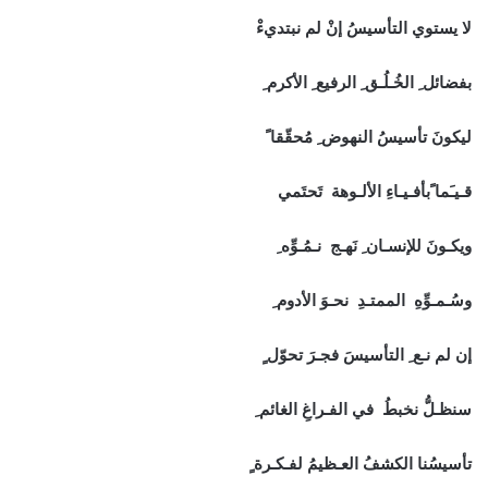
لا يستوي التأسيسُ إنْ لم نبتديءْ
بفضائل ِ الخُـلُـق ِ الرفيع ِ الأكرم ِ
ليكونَ تأسيسُ النهوض ِ مُحقّقا ً
قـيـَما ًبأفـيـاءِ الألـوهة تَحتَمي
ويكـونَ للإنسـان ِ نَهـج نـمُـوِّه ِ
وسُـمـوِّهِ الممتـدِ نحـوَ الأدوم ِ
إن لم نـع ِ التأسيسَ فجـرَ تحوّل ٍ
سنظـلُّ نخبطُ في الفـراغِ الغائم ِ
تأسيسُنا الكشفُ العـظيمُ لفـكـرة ٍ