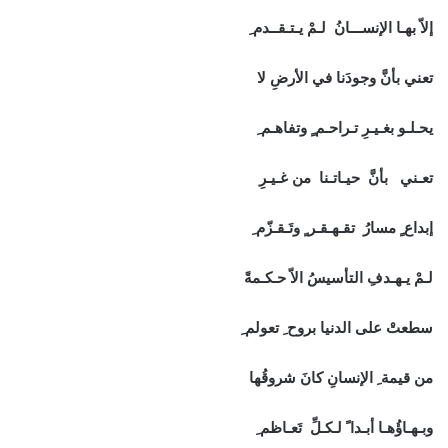
إلاّ بهـا الإنســـانُ لـمْ يـتـقــدم ِ
تعني بأنَّ وجودَنا في الأرضِ لا
يحـلـو بغـيـرِ تـراحـم ٍ وتفاهـم ِ
تعـني بأنَّ حيـاتـنا من غـيـرِ
إبداع ٍ مسارُ تقـهـقـر ٍ وتَـقـزّم ِ
لـمْ يـهـدفِ التأسيسُ الاّ حـكـمةً
سطعتْ على الدنيا بروح ِ تعولم ِ
من قيمة ِ الإنسانِ كانَ شروقُها
وبـهـاؤُهـا أبـدا ً لـكـلِّ تَعـاظم ِ