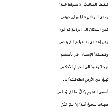
فـقـط المناقـبُ لا سـواها جَـنة ٌ
ومدى الـرذائلِ قـاعُ ويـل ِ جهنم ِ
فمَن استكانَ الى الرذيلةِ قد غوى
ومَن إهـتـدى بفـضيلـة ٍ لـمْ ينـدم ِ
وفـضيلـة ُ الإنسـان ِ في تأسيسهِ
نهجـا ً يقـودُ الى الخيـارِ الأحكـم ِ
نَهـجٌ منَ الأرضِ انطلاقـتُـه ُالى
أسمى التخومِ وكـلِّ ما لمْ يُعـلـم ِ
هيهـات تـنجـحُ أمـة ٌ إنْ لـمْ تَـثُرْ