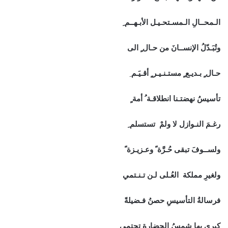
الـمحــالِ الـمسـتحـيـل الأبـهــم ِ
وتُبَـدّلُ الإنســانَ من حـال ٍ الى
حـال ٍ بـديـع ٍ مستـنـيـر ٍ أقـيَـم
ِ
تأسيسُ نهضتـنا انطلاقـة ُ أمة ٍ
رغـمَ النـوازل لا ولمْ تستسلم ِ
ولســوفَ تبقى حُـرَّة ً وعـزيـزة ً
ولغيرِ مملكة العُـلى لـن تـنـتمي
فرسالةُ التأسيسِ حصنُ فـضيلةً
كبرى بها شمسُ الحضارةِ تحتمي