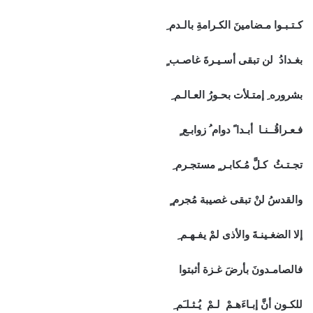
كـتـبـوا مـضامينَ الكـرامةِ بالـدم ِ
بغـدادُ لن تبقى أسـيـرةَ غاصـب ٍ
بشروره ِ إمتـلأت بحـورُ العـالـم ِ
فـعـراقُــنـا أبـدا ً دوام ُ زوابـع ٍ
تجـتـثُ كـلَّ مُـكابـر ٍ مستجـرم ِ
والقدسُ لنْ تبقى غصيبة مُجرم ٍ
إلا الضغـينـةَ والأذى لمْ يفـهـم ِ
فالصامـدونَ بأرضَ غـزة أثبتوا
للكـون أنَّ إبـاءَهـمْ لـمْ يُـثـلـَم ِ