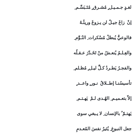
لغـدٍ جـمـيـل ٍ مُشـرق ٍ مُتَـبَسِّـم ِ
إنْ زاغَ جيـلٌ لن يـزوغَ وريثُـهُ
فالوعيُّ يُبطلُ مُسْكرات ِ النُـوَّم ِ
والعِـلـمُ يُنعـشُ منْ تَخَـدّرَ عـقـلُه
والفجـرُ يَطـردُ كـلَّ ليـل ٍ مُظـلم ِ
تأسيسُنـا إطــلاقُ نـور ٍ واعــد ٍ
إلاّ بتعـميـم ِ الهُـدى لـمْ يَهـتـم ِ
يَهتـمّ ُ بالإنسان ِ لا يـبغي سوى
جعل النبوغِ ِ يُثيرُ نفسَ المُعـدمِ