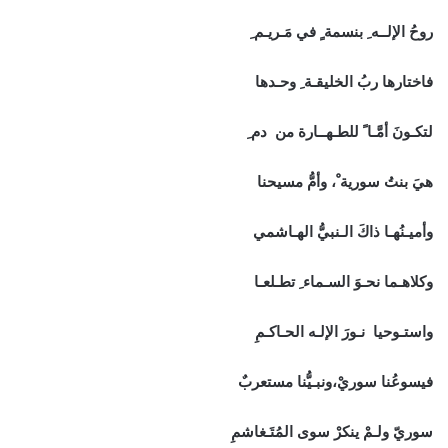
روحُ الإلــه ِ بنسمة ٍ في مَـريـم ِ
فاختارها ربُ الخليقـة ِ وحـدها
لتكـونَ أمَّـا ً للطـهــارة من دم ِ
هيَ بنتُ سورية ْ، وأمُّ مسيحنا
وأميـنُهـا ذاكَ الـنبيُّ الهـاشمي
وكلاهـما نحـوَ السـماء ِ تطـلعـا
واستـوحيا نـورَ الإلـه الحـاكـمِ
فيسوعُنا سوريْ،ونبـيُّنا مستعربٌ
سوريّ ولـمْ ينكرْ سوى المُتَـغاشمِ