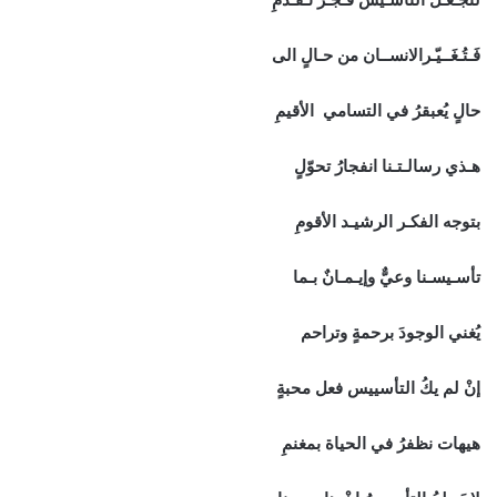
فَـتُـغَــيّـرالانســان من حـالٍ الى
حالٍ يُعبقرُ في التسامي الأقيمِ
هـذي رسالـتـنا انفجارُ تحوّلٍ
بتوجه الفكـر الرشيـد الأقومِ
تأسـيسـنا وعيٌّ وإيـمـانٌ بـما
يُغني الوجودَ برحمةٍ وتراحم
إنْ لم يكُ التأسييس فعل محبةٍ
هيهات نظفرُ في الحياة بمغنمِ