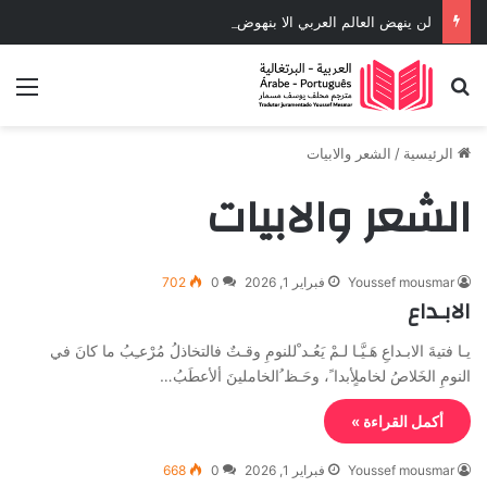
لن ينهض العالم العربي الا بنهوض أممه
بحث عن
الق
الرئيسية
/
الشعر والابيات
الشعر والابيات
Youssef mousmar
فبراير 1, 2026
0
702
الابـداع
يـا فتيةَ الابـداعِ هَـيَّـا لـمْ يَعُـد ْللنومِ وقـتٌ فالتخاذلُ مُرْعـِبُ ما كانَ في
النومِ الخَلاصُ لخاملٍأبدا ً، وحَـظ ُالخاملينَ ألأعطَبُ…
أكمل القراءة »
Youssef mousmar
فبراير 1, 2026
0
668