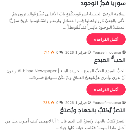
سوريا فجرُ الوجود
بسلامة الوعيّ الحقيقةُ تُشرقُوبحِكْمَةٍ بابُ الأعـالي يُطْـرَقُوالفائزونَ همُ
الألى بالوَعيِّ ثارواواعتلوا قِمَمَ الفضائلِ وارتقـواواسْتَـلهَمـوا تاريخَ سوْريَّا
الـذيمَـلأ الـوجـودَ مآثِــرأً تَـتَـألَّـقُوتظلُّ…
أكمل القراءة »
Youssef mousmar
فبراير 1, 2026
0
741
الحبُّ المبدع
الحبُّ المبدع الحبُّ المبدع – جريدة البناء | Al-binaa Newspaper وبدون
أنْ تدري وأدري هزَّناوهـجُ العـناقِ ولمْ نكُنْ نـتـوقـعُ فسرتْ…
أكمل القراءة »
Youssef mousmar
فبراير 1, 2026
0
738
النصرُ يُكتبُ بالجهادِ ويُصنعُ
النصرُ يُكتَبُ بالجهادِ ويُصنَعُ الى الذي قال :” أنا لايهمني كيف أمـوت،بـل من
أجـل ماذا أمـوت” فكانت حياته كلها جهاد…