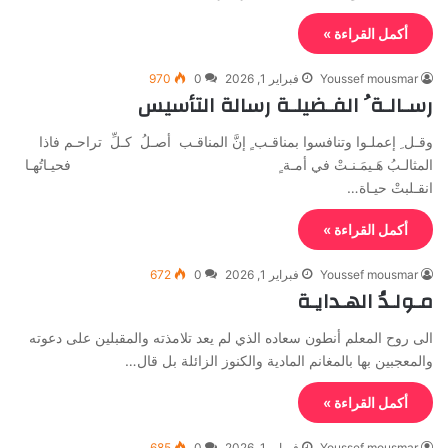
أكمل القراءة »
Youssef mousmar
فبراير 1, 2026
0
970
رسـالـة ُ الفـضيلـة رسالة التأسيس
وقـل ِ إعملـوا وتنافسوا بمناقـب ٍ إنَّ المناقـب أصـلُ كـلِّ تراحـم فاذا
المثالـبُ هَـيمَـنـتْ في أمـة ٍ فحيـاتُهـا
انقـلبتْ حيـاة…
أكمل القراءة »
Youssef mousmar
فبراير 1, 2026
0
672
مـولـدُ الهـدايـة
الى روح المعلم أنطون سعاده الذي لم يعد تلامذته والمقبلين على دعوته
والمعجبين بها بالمغانم المادية والكنوز الزائلة بل قال…
أكمل القراءة »
Youssef mousmar
فبراير 1, 2026
0
685