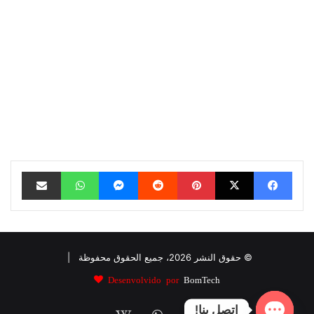
فيسبوك
‫X
بينتيريست
ماسنجر
واتساب
مشاركة عبر البريد
© حقوق النشر 2026، جميع الحقوق محفوظة |
Desenvolvido por
BomTech
اتصل بنا!
فيسبوك
واتساب